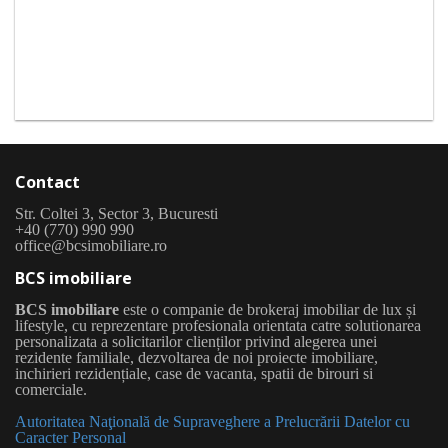
Contact
Str. Coltei 3, Sector 3, Bucuresti
+40 (770) 990 990
office@bcsimobiliare.ro
BCS imobiliare
BCS imobiliare
este o companie de brokeraj imobiliar de lux și
lifestyle, cu reprezentare profesionala orientata catre solutionarea
personalizata a solicitarilor clienților privind alegerea unei
rezidente familiale, dezvoltarea de noi proiecte imobiliare,
inchirieri rezidențiale, case de vacanta, spatii de birouri si
comerciale.
Autoritatea Naţională de Supraveghere a Prelucrării Datelor cu
Caracter Personal