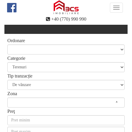
Toggle
navigati
+40 (770) 990 990
Filtrare proprietati
Ordonare
Categorie
Tip tranzacție
Zona
Preţ