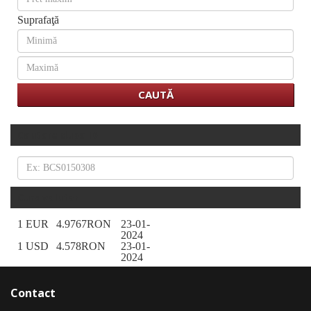
Suprafaţă
Cautare dupa ID
Curs valutar
1 EUR
4.9767RON
23-01-
2024
1 USD
4.578RON
23-01-
2024
Contact